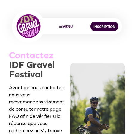
MENU
INSCRIPTION
C
o
n
t
a
c
t
e
z
I
D
F
G
r
a
v
e
l
F
e
s
t
i
v
a
l
Avant de nous contacter,
nous vous
recommandons vivement
de consulter notre page
FAQ afin de vérifier si la
réponse que vous
recherchez ne s’y trouve