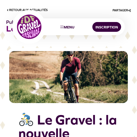
RETOUR AUX ACTUALITÉS
PARTAGER
Publié le 23 avril 2025
L
e
g
r
a
v
e
l
MENU
INSCRIPTION
Le Gravel : la
nouvelle